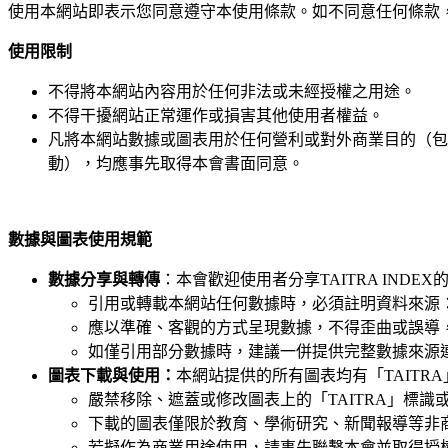
使用本網站即表示您同意遵守本使用條款。如不同意任何條款
使用限制
不得將本網站內容用於任何非法或未經授權之用途。
不得干擾網站正常運作或損害其他使用者權益。
凡將本網站數據或圖表用於任何營利或對外商業目的（包
動），均應事先取得本會書面同意。
數據與圖表使用規範
數據分享與轉傳
：本會歡迎使用者分享TAITRA IND
引用或轉載本網站任何數據時，必須註明資料來源：「
應以準確、客觀的方式呈現數據，不得歪曲或誤導
如僅引用部分數據時，建議一併提供完整數據來源
圖表下載與使用：
本網站提供的所有圖表均有「
TAITRA
嚴禁移除、遮蓋或修改圖表上的「
TAITRA
」標識
下載的圖表僅限於教育、學術研究、新聞報導等非
若擬作為商業用途使用，請事先聯繫本會並取得授