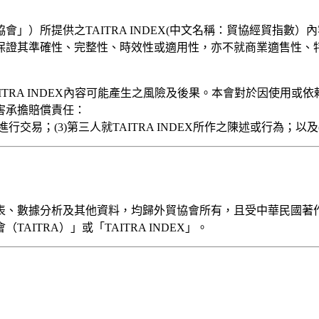
協會」）所提供之
TAITRA INDEX(中文名稱：貿協經貿指數）
內
保證其準確性、完整性、時效性或適用性，亦不就商業適售性、
TRA INDEX內容可能產生之風險及後果。本會對於因使用
害承擔賠償責任：
或進行交易；
(3)第三人就
TAITRA INDEX
所作之陳述或行為；以及
表、數據分析及其他資
料，
均歸
外貿協會
所有
，且受
中華民國
著
ITRA）」或「TAITRA INDEX」。