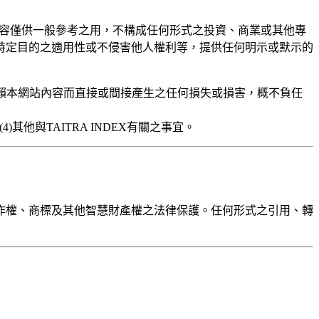
容僅供一般參考之用，不構成任何形式之投資、商業或其他專
特定目的之適用性或不侵害他人權利等，提供任何明示或默示的
或依賴本網站內容而直接或間接產生之任何損失或損害，概不負任
(4)其他與
TAITRA INDEX
有關之事宜。
作權、商標及其他
智慧財產
權
之法律保護
。任何形式之引用、轉